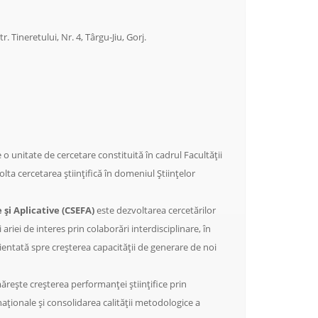
. Tineretului, Nr. 4, Târgu-Jiu, Gorj.
 o unitate de cercetare constituită în cadrul Facultății
ta cercetarea științifică în domeniul Științelor
și Aplicative (CSEFA)
este dezvoltarea cercetărilor
ariei de interes prin colaborări interdisciplinare, în
orientată spre creșterea capacității de generare de noi
rește creșterea performanței științifice prin
rnaționale și consolidarea calității metodologice a