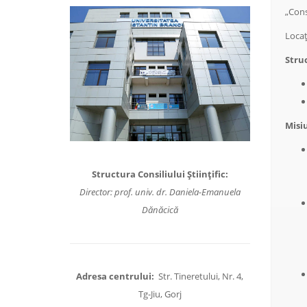
„Cons
Locaț
Struc
Misiu
Structura Consiliului Științific:
Director: prof. univ. dr. Daniela-Emanuela
Dănăcică
Adresa centrului:
Str. Tineretului, Nr. 4,
Tg-Jiu, Gorj