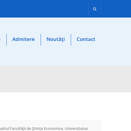
e
Admitere
Noutăți
Contact
drul Facultății de Științe Economice, Universitatea