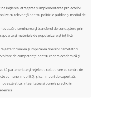
ine inițierea, atragerea și implementarea proiectelor
analize cu relevanță pentru politicile publice și mediul de
ovează diseminarea și transferul de cunoaștere prin
apoarte și materiale de popularizare științifică,
rajează formarea și implicarea tinerilor cercetători
dezvoltare de competențe pentru cariera academică și
oltă parteneriate și rețele de colaborare cu centre de
iecte comune, mobilități și schimburi de expertiză.
ovează etica, integritatea și bunele practici în
cademice.