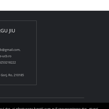
GU JIU
cb@gmail.com,
e-ucb.ro
253218222
u, Gorj, Ro, 210185
erul dvs. si efectueaza functii cum ar fi recunoasterea dvs. atunci