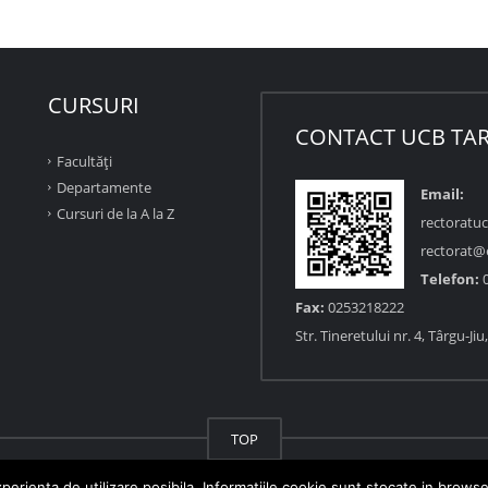
CURSURI
CONTACT UCB TAR
Facultăţi
Departamente
Email:
Cursuri de la A la Z
rectoratu
rectorat@
Telefon:
0
Fax:
0253218222
Str. Tineretului nr. 4, Târgu-Ji
TOP
perienta de utilizare posibila. Informatiile cookie sunt stocate in brows