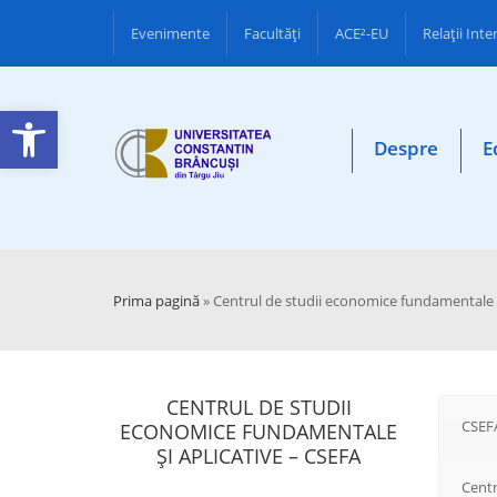
Evenimente
Facultăţi
ACE²-EU
Relații Int
Deschide bara de unelte
Despre
E
Prima pagină
»
Centrul de studii economice fundamentale ș
CENTRUL DE STUDII
CSEF
ECONOMICE FUNDAMENTALE
ȘI APLICATIVE – CSEFA
Centr