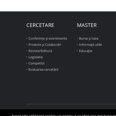
CERCETARE
MASTER
Conferinţe şi evenimente
Burse și taxe
Proiecte şi Colaborări
Informații utile
Reviste/Editură
Educație
Legislatie
Competitii
Evaluarea cercetării
Acest site utilizeaza cookie-uri pentru a va oferi cea mai buna ex