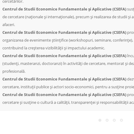
cercetărilor.
Centrul de Studii Economice Fundamentale și Aplicative (CSEFA)
susț
de cercetare (naționale și internaționale), precum și realizarea de studii și 
afaceri.
Centrul de Studii Economice Fundamentale și Aplicative (CSEFA)
prom
organizarea de evenimente științifice (workshopuri, seminare, conferințe), r
contribuind la creșterea vizibilității și impactului academic.
Centrul de Studii Economice Fundamentale și Aplicative (CSEFA)
încu
(studenți, masteranzi, doctoranzi) în activități de cercetare, mentorat și 
profesională.
Centrul de Studii Economice Fundamentale și Aplicative (CSEFA)
dezv
cercetare, instituții publice și actori socio-economici, pentru a susține pro
Centrul de Studii Economice Fundamentale și Aplicative (CSEFA)
prom
cercetare și susține o cultură a calității, transparenței și responsabilității a