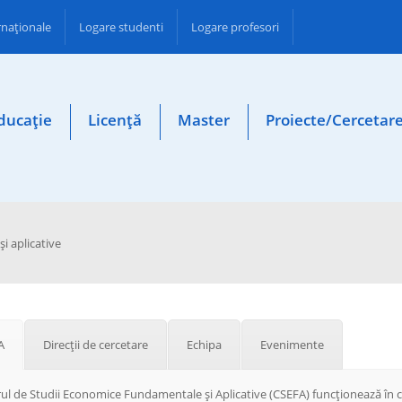
ernaționale
Logare studenti
Logare profesori
ducație
Licență
Master
Proiecte/Cercetar
i aplicative
A
Direcții de cercetare
Echipa
Evenimente
ul de Studii Economice Fundamentale și Aplicative (CSEFA) funcționează în ca