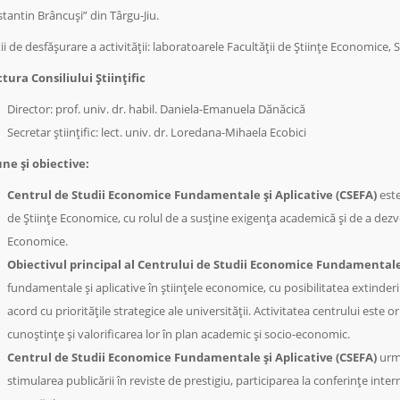
tantin Brâncuși” din Târgu-Jiu.
ii de desfășurare a activității: laboratoarele Facultății de Științe Economice, Str
tura Consiliului Științific
Director: prof. univ. dr. habil. Daniela-Emanuela Dănăcică
Secretar științific: lect. univ. dr. Loredana-Mihaela Ecobici
ne și obiective:
Centrul de Studii Economice Fundamentale și Aplicative (CSEFA)
este
de Științe Economice, cu rolul de a susține exigența academică și de a dezvol
Economice.
Obiectivul principal
al Centrului de Studii Economice Fundamentale 
fundamentale și aplicative în științele economice, cu posibilitatea extinderii 
acord cu prioritățile strategice ale universității. Activitatea centrului este 
cunoștințe și valorificarea lor în plan academic și socio-economic.
Centrul de Studii Economice Fundamentale și Aplicative (CSEFA)
urmă
stimularea publicării în reviste de prestigiu, participarea la conferințe inte