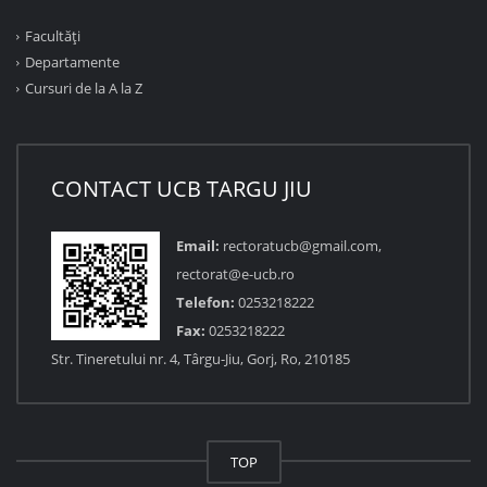
Facultăţi
Departamente
Cursuri de la A la Z
CONTACT UCB TARGU JIU
Email:
rectoratucb@gmail.com,
rectorat@e-ucb.ro
Telefon:
0253218222
Fax:
0253218222
Str. Tineretului nr. 4, Târgu-Jiu, Gorj, Ro, 210185
TOP