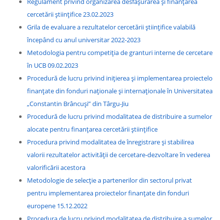
Regulament privind organizarea desfășurarea și finanțarea
cercetării științifice 23.02.2023
Grila de evaluare a rezultatelor cercetării științifice valabilă
începând cu anul universitar 2022-2023
Metodologia pentru competiția de granturi interne de cercetare
în UCB 09.02.2023
Procedură de lucru privind inițierea și implementarea proiectelo
finanțate din fonduri naționale și internaționale în Universitatea
„Constantin Brâncuși” din Târgu-Jiu
Procedură de lucru privind modalitatea de distribuire a sumelor
alocate pentru finanțarea cercetării științifice
Procedura privind modalitatea de înregistrare și stabilirea
valorii rezultatelor activității de cercetare-dezvoltare în vederea
valorificării acestora
Metodologie de selecție a partenerilor din sectorul privat
pentru implementarea proiectelor finanțate din fonduri
europene 15.12.2022
Procedura de lucru privind modalitatea de distribuire a sumelor