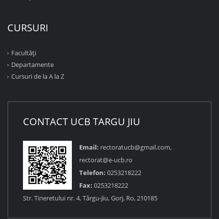
CURSURI
Facultăţi
Departamente
Cursuri de la A la Z
CONTACT UCB TARGU JIU
Email:
rectoratucb@gmail.com,
rectorat@e-ucb.ro
Telefon:
0253218222
Fax:
0253218222
Str. Tineretului nr. 4, Târgu-Jiu, Gorj, Ro, 210185