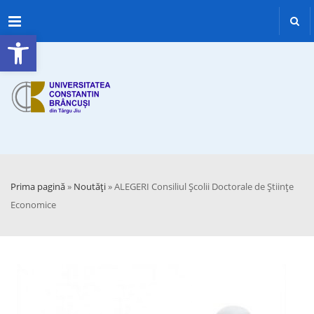
Menu
Deschide bara de unelte
Prima pagină
»
Noutăți
»
ALEGERI Consiliul Școlii Doctorale de Științe
Economice