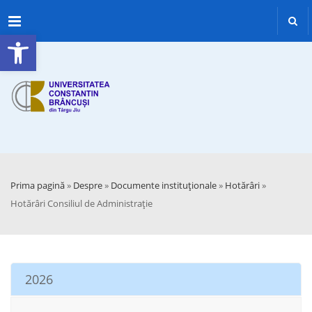
Menu
Deschide bara de unelte
Prima pagină
»
Despre
»
Documente instituţionale
»
Hotărâri
»
Hotărâri Consiliul de Administrație
2026