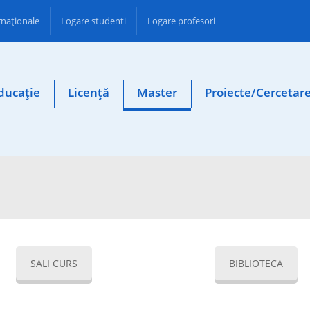
ernaționale
Logare studenti
Logare profesori
ducație
Licență
Master
Proiecte/Cercetar
SALI CURS
BIBLIOTECA