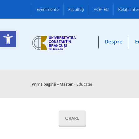
Evenimente
Facultăţi
ACE²-EU
Relații Int
Deschide bara de unelte
Despre
E
Prima pagină
»
Master
»
Educatie
ORARE