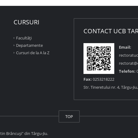
CURSURI
CONTACT UCB TAR
Facultăţi
Departamente
Email:
Cursuri de la A la Z
rectoratu
rectorat@
Telefon:
0
Fax:
0253218222
Str. Tineretului nr. 4, Târgu-Ji
TOP
in Brâncuși" din Târgu-Jiu.