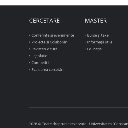
CERCETARE
MASTER
Conferinţe şi evenimente
Burse și taxe
Proiecte şi Colaborări
Informații utile
Reviste/Editură
Educație
Legislatie
Competitii
Evaluarea cercetării
2026 © Toate drepturile rezervate - Universitatea "Constant