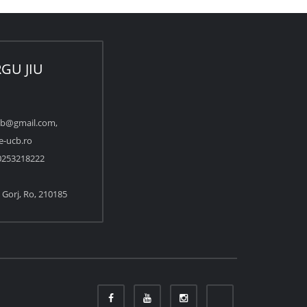
GU JIU
cb@gmail.com,
e-ucb.ro
253218222
u, Gorj, Ro, 210185