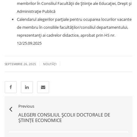
membrilor în Consiliul Facultății de Științe ale Educației, Drept și
Administrație Publică
Calendarul alegerilor parțiale pentru ocuparea locurilor vacante
de membru în consiliile facultăților/consiliul departamentului,
reprezentanți ai cadrelor didactice, aprobat prin HS nr.
12/25.09.2025
|
|
SEPTEMBRIE 26, 2025
NOUTĂŢI
Previous
ALEGERI CONSILIUL ȘCOLII DOCTORALE DE
ȘTIINȚE ECONOMICE