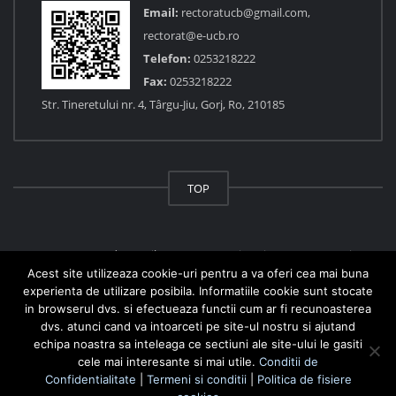
Email:
rectoratucb@gmail.com,
rectorat@e-ucb.ro
Telefon:
0253218222
Fax:
0253218222
Str. Tineretului nr. 4, Târgu-Jiu, Gorj, Ro, 210185
TOP
2026 © Toate drepturile rezervate - Universitatea "Constantin
Acest site utilizeaza cookie-uri pentru a va oferi cea mai buna
Brâncuși" din Târgu-Jiu.
experienta de utilizare posibila. Informatiile cookie sunt stocate
Dezvoltare si optimizare:
Web Logistics.
in browserul dvs. si efectueaza functii cum ar fi recunoasterea
Conditii de Confidentialitate
|
Termeni si conditii
|
Politica de fisiere
dvs. atunci cand va intoarceti pe site-ul nostru si ajutand
echipa noastra sa inteleaga ce sectiuni ale site-ului le gasiti
cookies
cele mai interesante si mai utile.
Conditii de
Confidentialitate
|
Termeni si conditii
|
Politica de fisiere