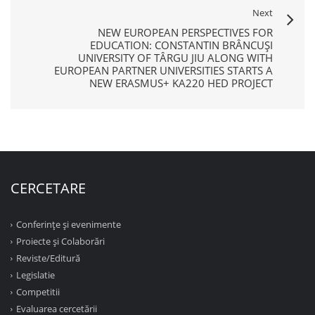
Next
NEW EUROPEAN PERSPECTIVES FOR
EDUCATION: CONSTANTIN BRÂNCUȘI
UNIVERSITY OF TÂRGU JIU ALONG WITH
EUROPEAN PARTNER UNIVERSITIES STARTS A
NEW ERASMUS+ KA220 HED PROJECT
CERCETARE
Conferinţe şi evenimente
Proiecte şi Colaborări
Reviste/Editură
Legislatie
Competitii
Evaluarea cercetării