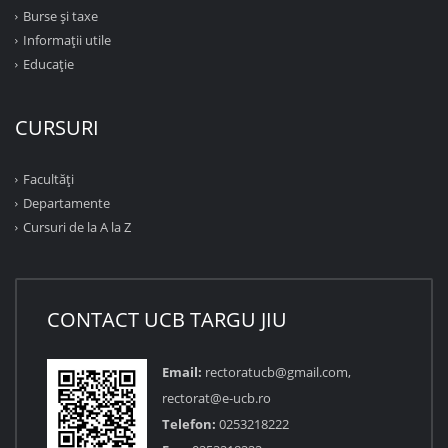
Burse și taxe
Informații utile
Educație
CURSURI
Facultăţi
Departamente
Cursuri de la A la Z
CONTACT UCB TARGU JIU
Email:
rectoratucb@gmail.com,
rectorat@e-ucb.ro
Telefon:
0253218222