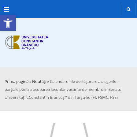
Menu
Deschide bara de unelte
Prima pagină
»
Noutăți
»
Calendarul de desfășurare a alegerilor
parțiale pentru ocuparea locurilor vacante de membru în Senatul
Universității „Constantin Brâncuși” din Târgu-Jiu (FI, FSMC, FSE)