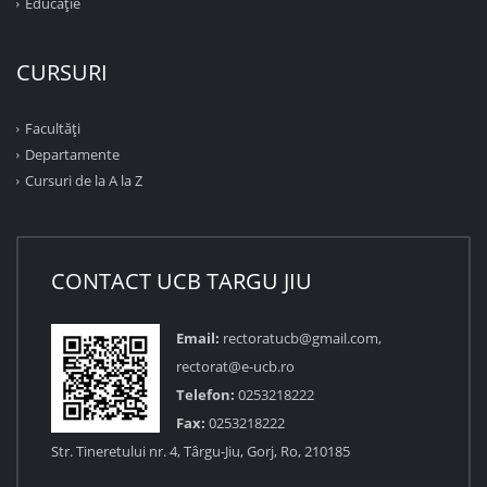
Educație
CURSURI
Facultăţi
Departamente
Cursuri de la A la Z
CONTACT UCB TARGU JIU
Email:
rectoratucb@gmail.com,
rectorat@e-ucb.ro
Telefon:
0253218222
Fax:
0253218222
Str. Tineretului nr. 4, Târgu-Jiu, Gorj, Ro, 210185