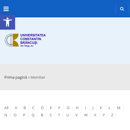
Menu
Deschide bara de unelte
Prima pagină
»
Member
All
A
B
C
D
E
F
G
H
I
J
K
L
M
N
O
P
Q
R
S
T
U
V
W
X
Y
Z