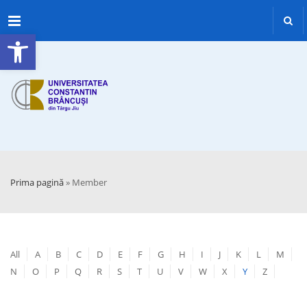
Menu
Deschide bara de unelte
Prima pagină
»
Member
All
A
B
C
D
E
F
G
H
I
J
K
L
M
N
O
P
Q
R
S
T
U
V
W
X
Y
Z