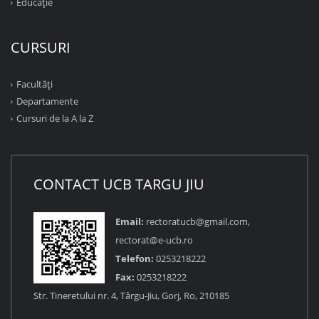
Educație
CURSURI
Facultăţi
Departamente
Cursuri de la A la Z
CONTACT UCB TARGU JIU
Email:
rectoratucb@gmail.com,
rectorat@e-ucb.ro
Telefon:
0253218222
Fax:
0253218222
Str. Tineretului nr. 4, Târgu-Jiu, Gorj, Ro, 210185