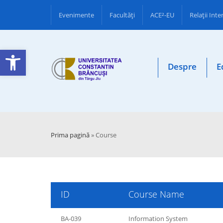
Evenimente
Facultăţi
ACE²-EU
Relații Int
Deschide bara de unelte
Despre
E
Prima pagină
»
Course
ID
Course Name
BA-039
Information System