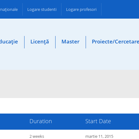
ernaționale
Logare studenti
Logare profesori
ducație
Licență
Master
Proiecte/Cercetar
Duration
Start Date
2 weeks
martie 11, 2015