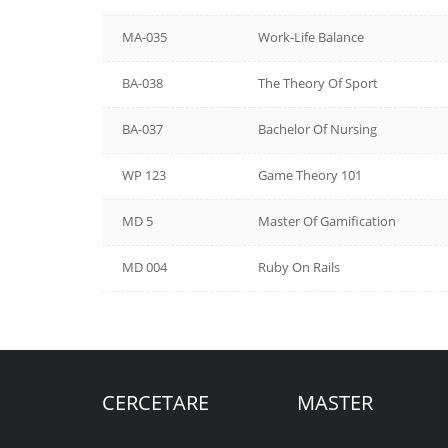
MA-035
Work-Life Balance
BA-038
The Theory Of Sport
BA-037
Bachelor Of Nursing
WP 123
Game Theory 101
MD 5
Master Of Gamification
MD 004
Ruby On Rails
CERCETARE
MASTER